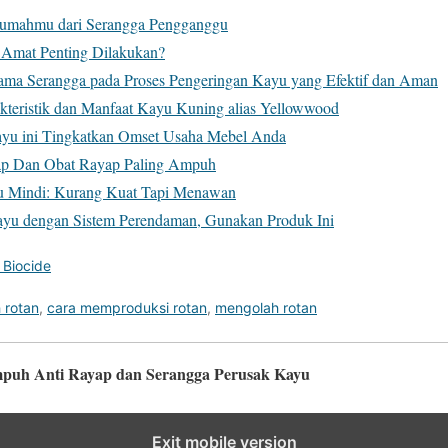
umahmu dari Serangga Pengganggu
 Amat Penting Dilakukan?
ama Serangga pada Proses Pengeringan Kayu yang Efektif dan Aman
kteristik dan Manfaat Kayu Kuning alias Yellowwood
ayu ini Tingkatkan Omset Usaha Mebel Anda
yap Dan Obat Rayap Paling Ampuh
u Mindi: Kurang Kuat Tapi Menawan
yu dengan Sistem Perendaman, Gunakan Produk Ini
 Biocide
 rotan
,
cara memproduksi rotan
,
mengolah rotan
Ampuh Anti Rayap dan Serangga Perusak Kayu
Exit mobile version