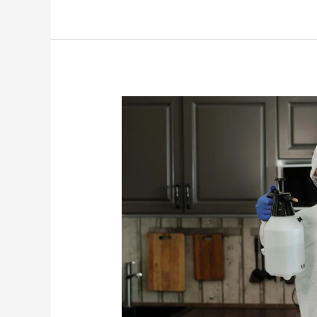
Harga
Obat
Kayu
Anti
Rayap
dan
Bubuk
Terbaru
untuk
Perlindungan
Jangka
Panjang