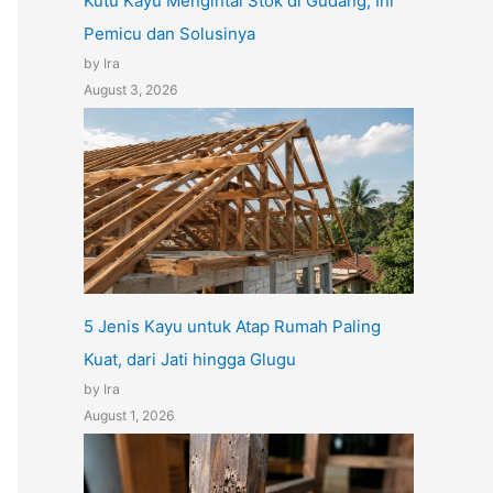
Kutu Kayu Mengintai Stok di Gudang, Ini
Pemicu dan Solusinya
by Ira
August 3, 2026
5 Jenis Kayu untuk Atap Rumah Paling
Kuat, dari Jati hingga Glugu
by Ira
August 1, 2026