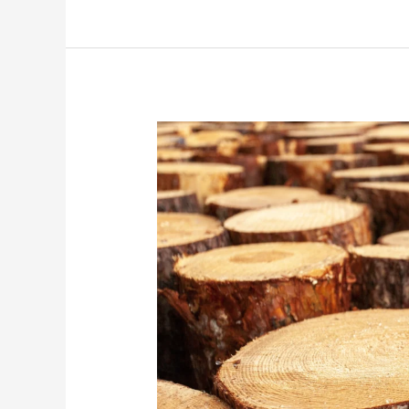
Mengenal
Kayu
Mindi
dan
Cara
Membuatnya
Lebih
Tahan
Rayap