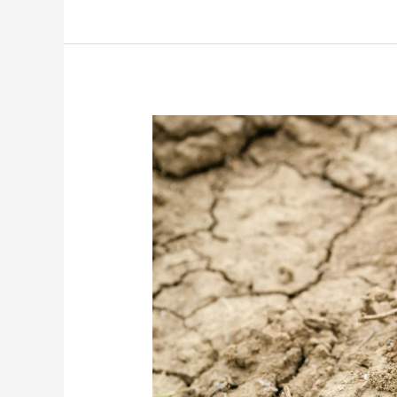
Perbedaan
Jejak
Rayap
Tanah
dan
Semut
yang
Sering
Salah
Dikenali