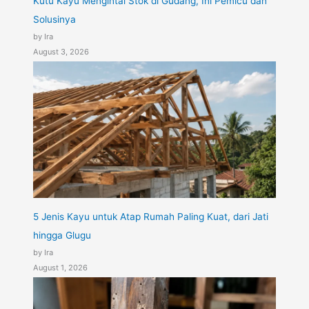
Kutu Kayu Mengintai Stok di Gudang, Ini Pemicu dan
Solusinya
by Ira
August 3, 2026
5 Jenis Kayu untuk Atap Rumah Paling Kuat, dari Jati
hingga Glugu
by Ira
August 1, 2026