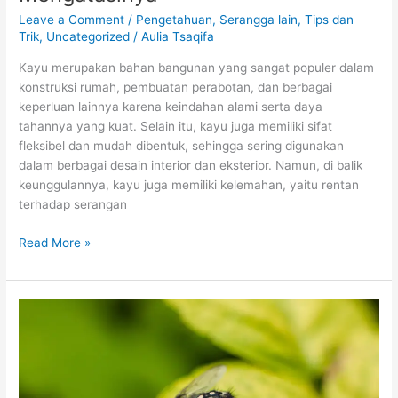
Leave a Comment
/
Pengetahuan
,
Serangga lain
,
Tips dan
Trik
,
Uncategorized
/
Aulia Tsaqifa
Kayu merupakan bahan bangunan yang sangat populer dalam
konstruksi rumah, pembuatan perabotan, dan berbagai
keperluan lainnya karena keindahan alami serta daya
tahannya yang kuat. Selain itu, kayu juga memiliki sifat
fleksibel dan mudah dibentuk, sehingga sering digunakan
dalam berbagai desain interior dan eksterior. Namun, di balik
keunggulannya, kayu juga memiliki kelemahan, yaitu rentan
terhadap serangan
Read More »
6
Solusi
Efektif
Mengurangi
Populasi