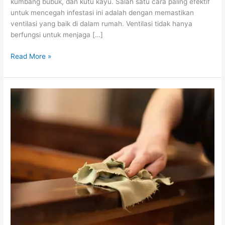
kumbang bubuk, dan kutu kayu. Salah satu cara paling efektif
untuk mencegah infestasi ini adalah dengan memastikan
ventilasi yang baik di dalam rumah. Ventilasi tidak hanya
berfungsi untuk menjaga […]
Read More »
Solusi
Ramah
Lingkungan:
Inovasi
Bahan
Anti
Serangga
untuk
Industri
Perkayuan