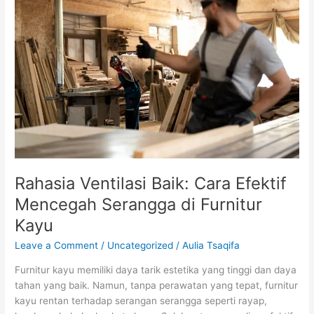
Baik:
Cara
Efektif
Mencegah
Serangga
di
Furnitur
Kayu
Rahasia Ventilasi Baik: Cara Efektif
Mencegah Serangga di Furnitur
Kayu
Leave a Comment
/
Uncategorized
/
Aulia Tsaqifa
Furnitur kayu memiliki daya tarik estetika yang tinggi dan daya
tahan yang baik. Namun, tanpa perawatan yang tepat, furnitur
kayu rentan terhadap serangan serangga seperti rayap,