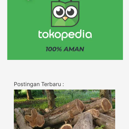
Postingan Terbaru :