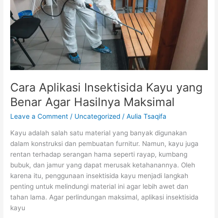
Agar
Hasilnya
Maksimal
Cara Aplikasi Insektisida Kayu yang
Benar Agar Hasilnya Maksimal
Leave a Comment
/
Uncategorized
/
Aulia Tsaqifa
Kayu adalah salah satu material yang banyak digunakan
dalam konstruksi dan pembuatan furnitur. Namun, kayu juga
rentan terhadap serangan hama seperti rayap, kumbang
bubuk, dan jamur yang dapat merusak ketahanannya. Oleh
karena itu, penggunaan insektisida kayu menjadi langkah
penting untuk melindungi material ini agar lebih awet dan
tahan lama. Agar perlindungan maksimal, aplikasi insektisida
kayu