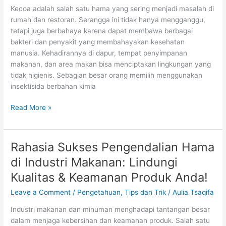
Kecoa adalah salah satu hama yang sering menjadi masalah di
rumah dan restoran. Serangga ini tidak hanya mengganggu,
tetapi juga berbahaya karena dapat membawa berbagai
bakteri dan penyakit yang membahayakan kesehatan
manusia. Kehadirannya di dapur, tempat penyimpanan
makanan, dan area makan bisa menciptakan lingkungan yang
tidak higienis. Sebagian besar orang memilih menggunakan
insektisida berbahan kimia
Read More »
Rahasia Sukses Pengendalian Hama
Rahasia
Sukses
di Industri Makanan: Lindungi
Pengendalian
Kualitas & Keamanan Produk Anda!
Hama
di
Leave a Comment
/
Pengetahuan
,
Tips dan Trik
/
Aulia Tsaqifa
Industri
Industri makanan dan minuman menghadapi tantangan besar
Makanan:
dalam menjaga kebersihan dan keamanan produk. Salah satu
Lindungi