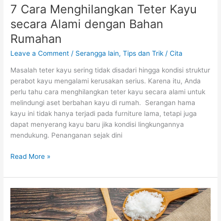
7 Cara Menghilangkan Teter Kayu
secara Alami dengan Bahan
Rumahan
Leave a Comment
/
Serangga lain
,
Tips dan Trik
/
Cita
Masalah teter kayu sering tidak disadari hingga kondisi struktur
perabot kayu mengalami kerusakan serius. Karena itu, Anda
perlu tahu cara menghilangkan teter kayu secara alami untuk
melindungi aset berbahan kayu di rumah. Serangan hama
kayu ini tidak hanya terjadi pada furniture lama, tetapi juga
dapat menyerang kayu baru jika kondisi lingkungannya
mendukung. Penanganan sejak dini
Read More »
Cara
Mengawetkan
Kayu