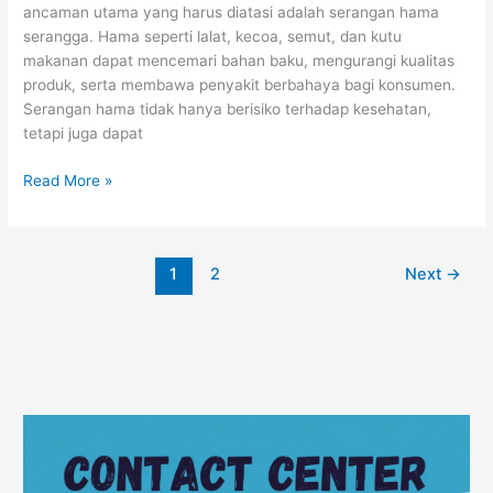
ancaman utama yang harus diatasi adalah serangan hama
Kualitas
serangga. Hama seperti lalat, kecoa, semut, dan kutu
&
makanan dapat mencemari bahan baku, mengurangi kualitas
Keamanan
produk, serta membawa penyakit berbahaya bagi konsumen.
Produk
Serangan hama tidak hanya berisiko terhadap kesehatan,
Anda!
tetapi juga dapat
Read More »
1
2
Next
→