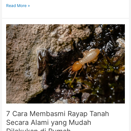
Read More »
7
Cara
Membasmi
Rayap
Tanah
Secara
Alami
yang
Mudah
Dilakukan
di
Rumah
7 Cara Membasmi Rayap Tanah
Secara Alami yang Mudah