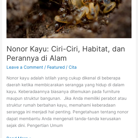
di
Alam
Nonor Kayu: Ciri-Ciri, Habitat, dan
Perannya di Alam
Leave a Comment
/
Featured
/
Cita
Nonor kayu adalah istilah yang cukup dikenal di beberapa
daerah ketika membicarakan serangga yang hidup di dalam
kayu. Keberadaannya biasanya ditemukan pada furniture
maupun struktur bangunan. Jika Anda memiliki perabot atau
struktur rumah berbahan kayu, memahami keberadaan
serangga ini menjadi hal penting. Pengetahuan tentang nonor
dapat membantu Anda mengenali tanda-tanda kerusakan
sejak dini. Pengertian Umum