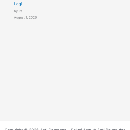
Lagi
by Ira
August 1, 2026
Copyright © 2026 Anti Serangga – Solusi Ampuh Anti Rayap dan