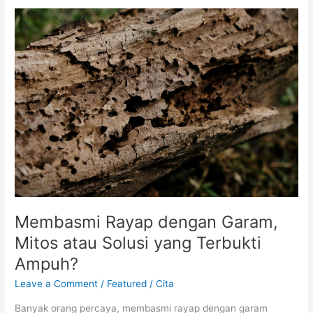
Membasmi
Rayap
dengan
Garam,
Mitos
atau
Solusi
yang
Terbukti
Ampuh?
Membasmi Rayap dengan Garam,
Mitos atau Solusi yang Terbukti
Ampuh?
Leave a Comment
/
Featured
/
Cita
Banyak orang percaya, membasmi rayap dengan garam