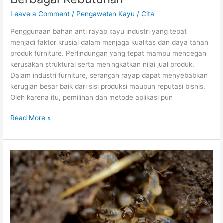
Leave a Comment
/
Pengawetan Kayu
/
Cita
Penggunaan bahan anti rayap kayu industri yang tepat
menjadi faktor krusial dalam menjaga kualitas dan daya tahan
produk furniture. Perlindungan yang tepat mampu mencegah
kerusakan struktural serta meningkatkan nilai jual produk.
Dalam industri furniture, serangan rayap dapat menyebabkan
kerugian besar baik dari sisi produksi maupun reputasi bisnis.
Oleh karena itu, pemilihan dan metode aplikasi pun
Read More »
Nonor
Kayu:
Ciri-
Ciri,
Habitat,
dan
Perannya