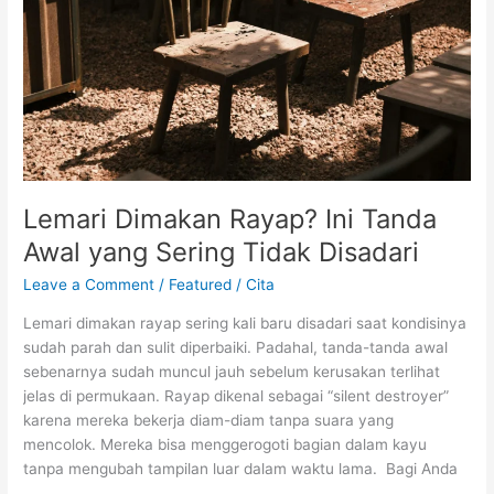
Awal
yang
Sering
Tidak
Disadari
Lemari Dimakan Rayap? Ini Tanda
Awal yang Sering Tidak Disadari
Leave a Comment
/
Featured
/
Cita
Lemari dimakan rayap sering kali baru disadari saat kondisinya
sudah parah dan sulit diperbaiki. Padahal, tanda-tanda awal
sebenarnya sudah muncul jauh sebelum kerusakan terlihat
jelas di permukaan. Rayap dikenal sebagai “silent destroyer”
karena mereka bekerja diam-diam tanpa suara yang
mencolok. Mereka bisa menggerogoti bagian dalam kayu
tanpa mengubah tampilan luar dalam waktu lama. Bagi Anda