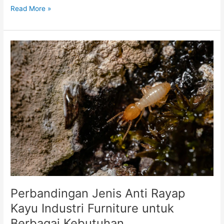
Read More »
Perbandingan
Jenis
Anti
Rayap
Kayu
Industri
Furniture
untuk
Berbagai
Kebutuhan
Perbandingan Jenis Anti Rayap
Kayu Industri Furniture untuk
Berbagai Kebutuhan