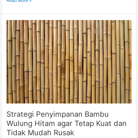
Read More »
Strategi
Penyimpanan
Bambu
Wulung
Hitam
agar
Tetap
Kuat
dan
Tidak
Mudah
Rusak
Strategi Penyimpanan Bambu
Wulung Hitam agar Tetap Kuat dan
Tidak Mudah Rusak