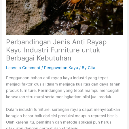
Perbandingan Jenis Anti Rayap
Kayu Industri Furniture untuk
Berbagai Kebutuhan
Leave a Comment
/
Pengawetan Kayu
/ By
Cita
Penggunaan bahan anti rayap kayu industri yang tepat
menjadi faktor krusial dalam menjaga kualitas dan daya tahan
produk furniture. Perlindungan yang tepat mampu mencegah
kerusakan struktural serta meningkatkan nilai jual produk.
Dalam industri furniture, serangan rayap dapat menyebabkan
kerugian besar baik dari sisi produksi maupun reputasi bisnis.
Oleh karena itu, pemilihan dan metode aplikasi pun harus
dilakukan dengan cermat dan strategis.