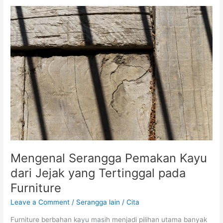
Mengenal
Serangga
Pemakan
Kayu
dari
Jejak
yang
Tertinggal
pada
Furniture
Mengenal Serangga Pemakan Kayu
dari Jejak yang Tertinggal pada
Furniture
Leave a Comment
/
Serangga lain
/
Cita
Furniture berbahan kayu masih menjadi pilihan utama banyak