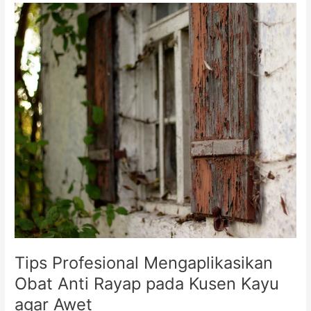
Tips
Profesional
Mengaplikasikan
Obat
Anti
Rayap
pada
Kusen
Kayu
agar
Awet
Tips Profesional Mengaplikasikan
Obat Anti Rayap pada Kusen Kayu
agar Awet