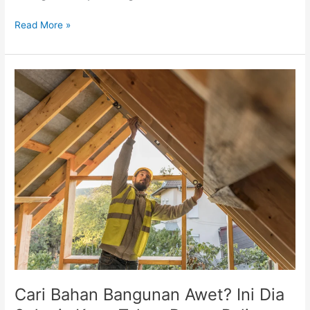
Read More »
Cari
Bahan
Bangunan
Awet?
Ini
Dia
8
Jenis
Kayu
Tahan
Rayap
Paling
Awet
Cari Bahan Bangunan Awet? Ini Dia