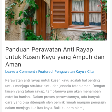
Kusen
Kayu
yang
Ampuh
dan
Aman
Panduan Perawatan Anti Rayap
untuk Kusen Kayu yang Ampuh dan
Aman
Leave a Comment
/
Featured
,
Pengawetan Kayu
/
Cita
Perawatan anti rayap untuk kusen kayu adalah hal penting
untuk menjaga struktur pintu dan jendela tetap aman. Dengan
kusen yang tahan rayap, tampilannya pun akan menambah
estetika hunian. Dalam proses perawatannya, ada banyak
cara yang bisa ditempuh oleh pemilik rumah maupun pengrajin
dalam menjaga kualitas kayu. Baik itu cara alami,