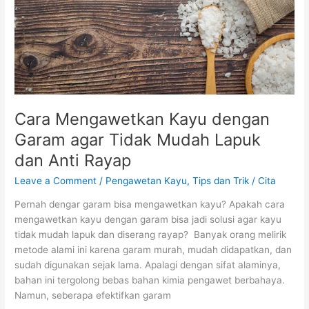
Tidak
Mudah
Lapuk
dan
Anti
Rayap
Cara Mengawetkan Kayu dengan
Garam agar Tidak Mudah Lapuk
dan Anti Rayap
Leave a Comment
/
Pengawetan Kayu
,
Tips dan Trik
/
Cita
Pernah dengar garam bisa mengawetkan kayu? Apakah cara
mengawetkan kayu dengan garam bisa jadi solusi agar kayu
tidak mudah lapuk dan diserang rayap? Banyak orang melirik
metode alami ini karena garam murah, mudah didapatkan, dan
sudah digunakan sejak lama. Apalagi dengan sifat alaminya,
bahan ini tergolong bebas bahan kimia pengawet berbahaya.
Namun, seberapa efektifkan garam