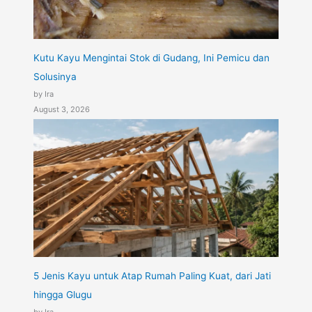
Kutu Kayu Mengintai Stok di Gudang, Ini Pemicu dan
Solusinya
by Ira
August 3, 2026
5 Jenis Kayu untuk Atap Rumah Paling Kuat, dari Jati
hingga Glugu
by Ira