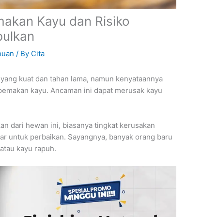
makan Kayu dan Risiko
bulkan
huan
/ By
Cita
l yang kuat dan tahan lama, namun kenyataannya
pemakan kayu. Ancaman ini dapat merusak kayu
 dari hewan ini, biasanya tingkat kerusakan
ar untuk perbaikan. Sayangnya, banyak orang baru
 atau kayu rapuh.