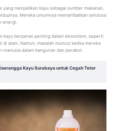
e yang menjadikan kayu sebagai sumber makanan,
us hidupnya. Mereka umumnya memanfaatkan selulosa
 energi.
 kayu berperan penting dalam ekosistem, seperti
 di alam. Namun, masalah muncul ketika mereka
n manusia dalam bangunan dan perabot.
tiserangga Kayu Surabaya untuk Cegah Teter