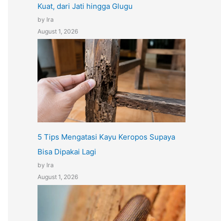
Kuat, dari Jati hingga Glugu
by Ira
August 1, 2026
5 Tips Mengatasi Kayu Keropos Supaya
Bisa Dipakai Lagi
by Ira
August 1, 2026