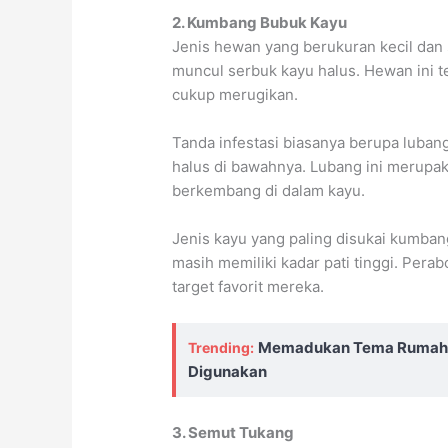
2. Kumbang Bubuk Kayu
Jenis hewan yang berukuran kecil dan s
muncul serbuk kayu halus. Hewan ini 
cukup merugikan.
Tanda infestasi biasanya berupa luba
halus di bawahnya. Lubang ini merupaka
berkembang di dalam kayu.
Jenis kayu yang paling disukai kumban
masih memiliki kadar pati tinggi. Pera
target favorit mereka.
Memadukan Tema Rumah de
Trending:
Digunakan
3. Semut Tukang