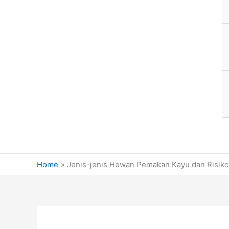
Skip
to
content
Home
Jenis-jenis Hewan Pemakan Kayu dan Risiko