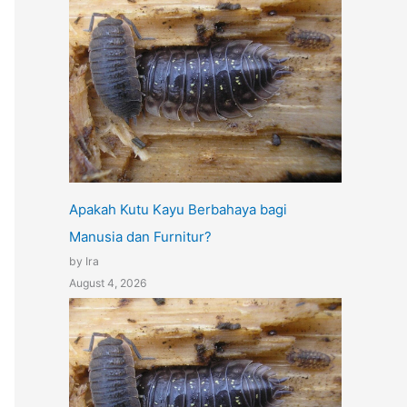
Apakah Kutu Kayu Berbahaya bagi
Manusia dan Furnitur?
by Ira
August 4, 2026