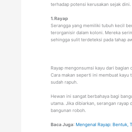
terhadap potensi kerusakan sejak dini.
1. Rayap
Serangga yang memiliki tubuh kecil ber
terorganisir dalam koloni. Mereka seri
sehingga sulit terdeteksi pada tahap aw
Rayap mengonsumsi kayu dari bagian d
Cara makan seperti ini membuat kayu te
sudah rapuh.
Hewan ini sangat berbahaya bagi ban
utama. Jika dibiarkan, serangan rayap
bangunan roboh.
Baca Juga
:
Mengenal Rayap: Bentuk, 