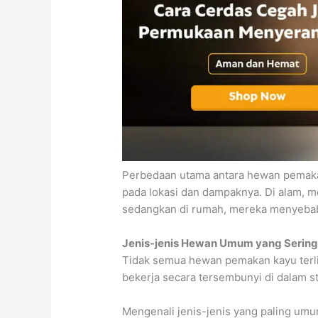
Perbedaan utama antara hewan pemaka
pada lokasi dan dampaknya. Di alam,
sedangkan di rumah, mereka menyebab
Jenis-jenis Hewan Umum yang Seri
Tidak semua hewan pemakan kayu terli
bekerja secara tersembunyi di dalam s
Mengenali jenis-jenis yang paling u