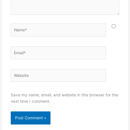
Name*
Email*
Website
Save my name, email, and website in this browser for the
next time I comment.