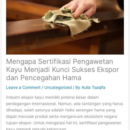
Mengapa Sertifikasi Pengawetan
Kayu Menjadi Kunci Sukses Ekspor
dan Pencegahan Hama
Leave a Comment
/
Uncategorized
/ By
Aulia Tsaqifa
Industri ekspor kayu memiliki potensi besar dalam
perdagangan internasional. Namun, ada tantangan yang harus
dihadapi, salah satunya adalah risiko serangan hama yang
dapat merusak produk serta mengancam ekosistem negara
tujuan ekspor. Untuk mengatasi hal ini, sertifikasi pengawetan
kayu menjadi sebuah keharusan.