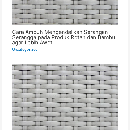
Cara Ampuh Mengendalikan Serangan
Serangga pada Produk Rotan dan Bambu
agar Lebih Awet
Uncategorized