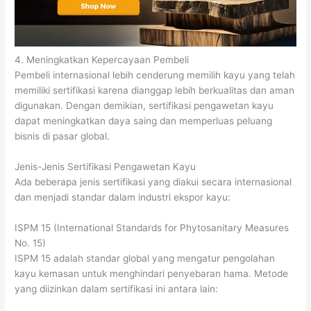
4. Meningkatkan Kepercayaan Pembeli
Pembeli internasional lebih cenderung memilih kayu yang telah
memiliki sertifikasi karena dianggap lebih berkualitas dan aman
digunakan. Dengan demikian, sertifikasi pengawetan kayu
dapat meningkatkan daya saing dan memperluas peluang
bisnis di pasar global.
Jenis-Jenis Sertifikasi Pengawetan Kayu
Ada beberapa jenis sertifikasi yang diakui secara internasional
dan menjadi standar dalam industri ekspor kayu:
ISPM 15 (International Standards for Phytosanitary Measures
No. 15)
ISPM 15 adalah standar global yang mengatur pengolahan
kayu kemasan untuk menghindari penyebaran hama. Metode
yang diizinkan dalam sertifikasi ini antara lain: