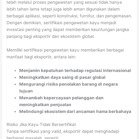
telah melalui proses pengawetan yang sesuai tidak hanya
lebih tahan lama tetapi juga lebih aman digunakan dalam
berbagai aplikasi, seperti konstruksi, furnitur, dan pengemasan.
Dengan demikian, sertifikasi pengawetan kayu menjadi
investasi penting yang dapat memberikan keuntungan jangka
panjang bagi eksportir dan ekosistem global.
Memiliki sertifikasi pengawetan kayu memberikan berbagai
manfaat bagi eksportir, antara lain:
Menjamin kepatuhan terhadap regulasi internasional
Meningkatkan daya saing di pasar global
Mengurangi risiko penolakan barang di negara
tujuan
Menambah kepercayaan pelanggan dan
meningkatkan penjualan
Melindungi ekosistem dari ancaman hama berbahaya
Risiko Jika Kayu Tidak Bersertifikat
Tanpa sertifikasi yang valid, eksportir dapat menghadapi
berbagai masalah, seperti: