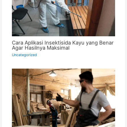
Cara Aplikasi Insektisida Kayu yang Benar
Agar Hasilnya Maksimal
Uncategorized