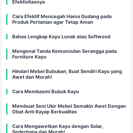
Efektivitasnya
Cara Efektif Mencegah Hama Gudang pada
Produk Pertanian agar Tetap Aman
Bahas Lengkap Kayu Lunak atau Softwood
Mengenal Tanda Kemunculan Serangga pada
Furniture Kayu
Hindari Mebel Bubukan, Buat Sendiri Kayu yang
Awet dan Murah!
Cara Membasmi Bubuk Kayu
Membuat Seni Ukir Mebel Semakin Awet Dengan
Obat Anti Rayap Berkualitas
Cara Mengawetkan Kayu dengan Solar,
Sederhana dan Murah!