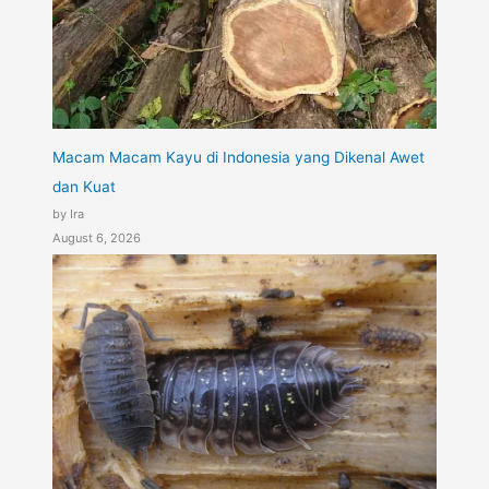
Macam Macam Kayu di Indonesia yang Dikenal Awet
dan Kuat
by Ira
August 6, 2026