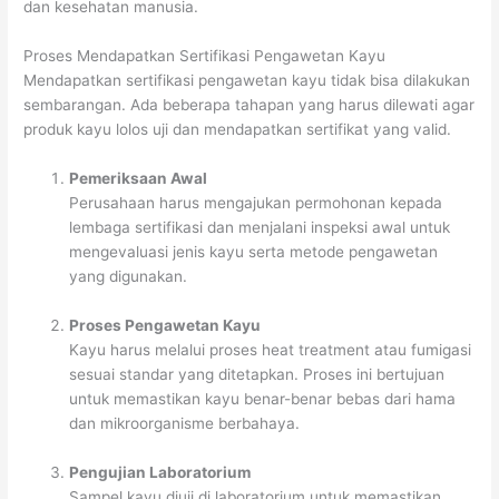
dan kesehatan manusia.
Proses Mendapatkan Sertifikasi Pengawetan Kayu
Mendapatkan sertifikasi pengawetan kayu tidak bisa dilakukan
sembarangan. Ada beberapa tahapan yang harus dilewati agar
produk kayu lolos uji dan mendapatkan sertifikat yang valid.
Pemeriksaan Awal
Perusahaan harus mengajukan permohonan kepada
lembaga sertifikasi dan menjalani inspeksi awal untuk
mengevaluasi jenis kayu serta metode pengawetan
yang digunakan.
Proses Pengawetan Kayu
Kayu harus melalui proses heat treatment atau fumigasi
sesuai standar yang ditetapkan. Proses ini bertujuan
untuk memastikan kayu benar-benar bebas dari hama
dan mikroorganisme berbahaya.
Pengujian Laboratorium
Sampel kayu diuji di laboratorium untuk memastikan