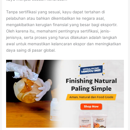
Tanpa sertifikasi yang sesuai, kayu dapat tertahan di
pelabuhan atau bahkan dikembalikan ke negara asal,
mengakibatkan kerugian finansial yang besar bagi eksportir.
Oleh karena itu, memahami pentingnya sertifikasi, jenis-
jenisnya, serta proses yang harus dilakukan adalah langkah
awal untuk memastikan kelancaran ekspor dan meningkatkan
daya saing di pasar global.