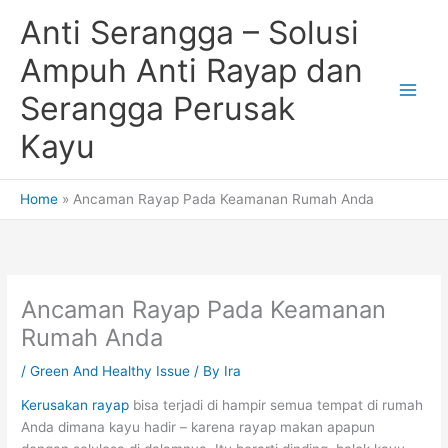
Skip
Anti Serangga – Solusi
to
content
Ampuh Anti Rayap dan
Serangga Perusak
Kayu
Home
Ancaman Rayap Pada Keamanan Rumah Anda
Ancaman Rayap Pada Keamanan
Rumah Anda
/
Green And Healthy Issue
/ By
Ira
Kerusakan rayap
bisa terjadi di hampir semua tempat di rumah
Anda dimana kayu hadir – karena rayap makan apapun