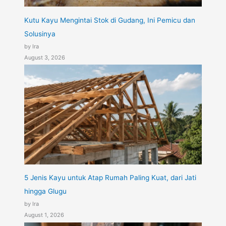
Kutu Kayu Mengintai Stok di Gudang, Ini Pemicu dan
Solusinya
by Ira
August 3, 2026
5 Jenis Kayu untuk Atap Rumah Paling Kuat, dari Jati
hingga Glugu
by Ira
August 1, 2026