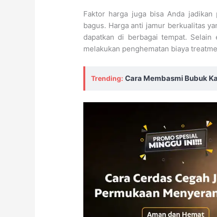
Faktor harga juga bisa Anda jadika
bagus. Harga anti jamur berkualitas ya
dapatkan di berbagai tempat. Selain 
melakukan penghematan biaya treatme
Cara Membasmi Bubuk K
Trending: