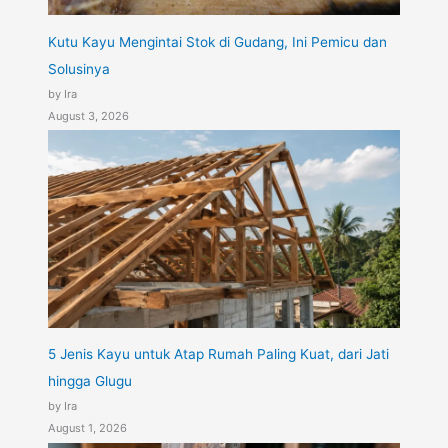
Kutu Kayu Mengintai Stok di Gudang, Ini Pemicu dan
Solusinya
by Ira
August 3, 2026
5 Jenis Kayu untuk Atap Rumah Paling Kuat, dari Jati
hingga Glugu
by Ira
August 1, 2026