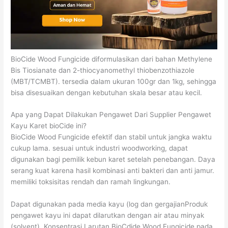
BioCide Wood Fungicide diformulasikan dari bahan Methylene
Bis Tiosianate dan 2-thiocyanomethyl thiobenzothiazole
(MBT/TCMBT). tersedia dalam ukuran 100gr dan 1kg, sehingga
bisa disesuaikan dengan kebutuhan skala besar atau kecil.
Apa yang Dapat Dilakukan Pengawet Dari Supplier Pengawet
Kayu Karet bioCide ini?
BioCide Wood Fungicide efektif dan stabil untuk jangka waktu
cukup lama. sesuai untuk industri woodworking, dapat
digunakan bagi pemilik kebun karet setelah penebangan. Daya
serang kuat karena hasil kombinasi anti bakteri dan anti jamur.
memiliki toksisitas rendah dan ramah lingkungan.
Dapat digunakan pada media kayu (log dan gergajianProduk
pengawet kayu ini dapat dilarutkan dengan air atau minyak
(solvent). Konsentrasi Larutan BioCdide Wood Fungicide pada