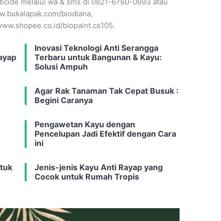
ticide melalui wa & sms di 0821-6760-0693 atau
.bukalapak.com/biodiana,
ww.shopee.co.id/biopaint.cs105.
Inovasi Teknologi Anti Serangga
ayap
Terbaru untuk Bangunan & Kayu:
Solusi Ampuh
Agar Rak Tanaman Tak Cepat Busuk :
Begini Caranya
Pengawetan Kayu dengan
Pencelupan Jadi Efektif dengan Cara
ini
ntuk
Jenis-jenis Kayu Anti Rayap yang
Cocok untuk Rumah Tropis