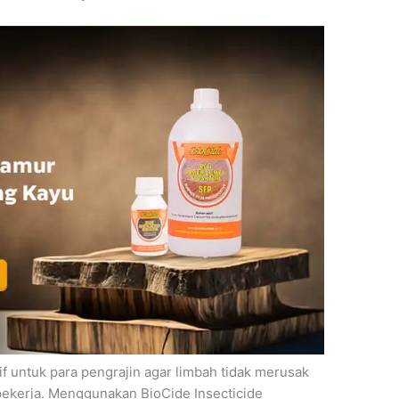
f untuk para pengrajin agar limbah tidak merusak
ekerja. Menggunakan BioCide Insecticide