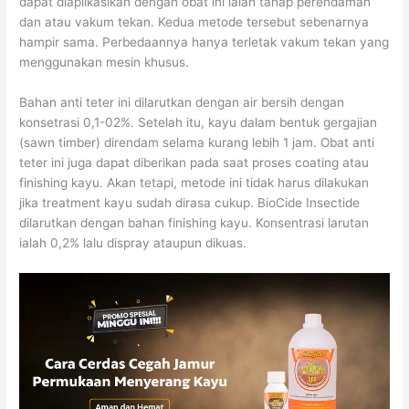
dapat diaplikasikan dengan obat ini ialah tahap perendaman
dan atau vakum tekan. Kedua metode tersebut sebenarnya
hampir sama. Perbedaannya hanya terletak vakum tekan yang
menggunakan mesin khusus.
Bahan anti teter ini dilarutkan dengan air bersih dengan
konsetrasi 0,1-02%. Setelah itu, kayu dalam bentuk gergajian
(sawn timber) direndam selama kurang lebih 1 jam. Obat anti
teter ini juga dapat diberikan pada saat proses coating atau
finishing kayu. Akan tetapi, metode ini tidak harus dilakukan
jika treatment kayu sudah dirasa cukup. BioCide Insectide
dilarutkan dengan bahan finishing kayu. Konsentrasi larutan
ialah 0,2% lalu dispray ataupun dikuas.