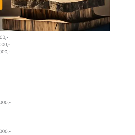
00,-
000,-
.000,-
.000,-
000,-