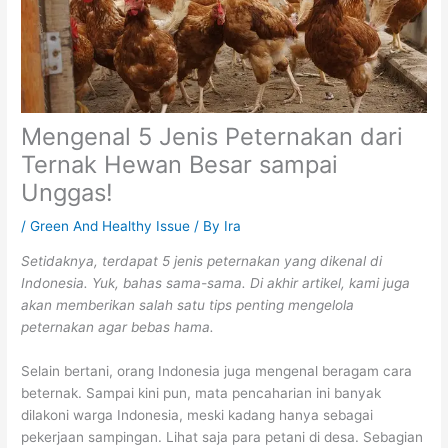
Mengenal 5 Jenis Peternakan dari
Ternak Hewan Besar sampai
Unggas!
/
Green And Healthy Issue
/ By
Ira
Setidaknya, terdapat 5 jenis peternakan yang dikenal di
Indonesia. Yuk, bahas sama-sama. Di akhir artikel, kami juga
akan memberikan salah satu tips penting mengelola
peternakan agar bebas hama.
Selain bertani, orang Indonesia juga mengenal beragam cara
beternak. Sampai kini pun, mata pencaharian ini banyak
dilakoni warga Indonesia, meski kadang hanya sebagai
pekerjaan sampingan. Lihat saja para petani di desa. Sebagian