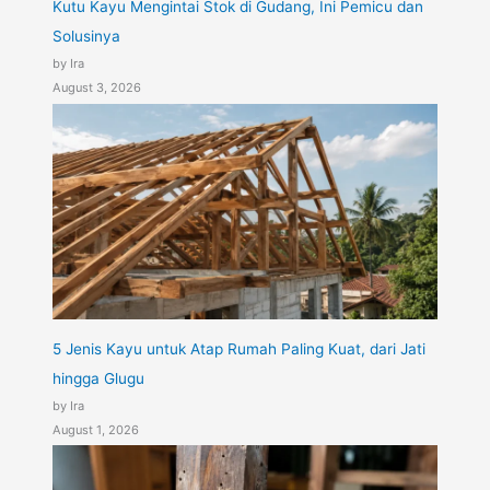
Kutu Kayu Mengintai Stok di Gudang, Ini Pemicu dan
Solusinya
by Ira
August 3, 2026
5 Jenis Kayu untuk Atap Rumah Paling Kuat, dari Jati
hingga Glugu
by Ira
August 1, 2026