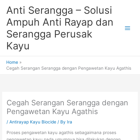
Skip
Anti Serangga – Solusi
to
content
Ampuh Anti Rayap dan
Serangga Perusak
Kayu
Home
Cegah Serangan Serangga dengan Pengawetan Kayu Agathis
Cegah Serangan Serangga dengan
Pengawetan Kayu Agathis
/
Antirayap Kayu Biocide
/ By
Ira
Proses pengawetan kayu agathis sebagaimana proses
pengawetan kayu pada umumnya bisa dilakukan dengan