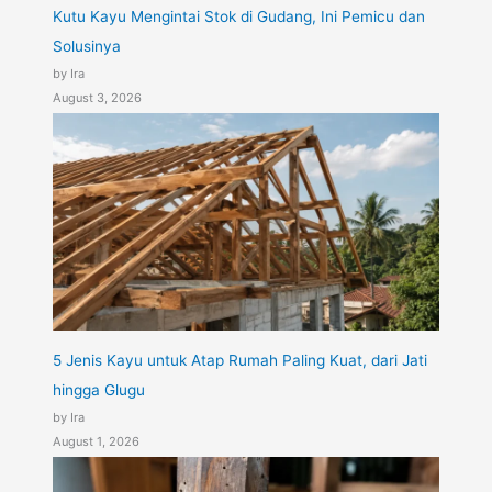
Kutu Kayu Mengintai Stok di Gudang, Ini Pemicu dan
Solusinya
by Ira
August 3, 2026
5 Jenis Kayu untuk Atap Rumah Paling Kuat, dari Jati
hingga Glugu
by Ira
August 1, 2026