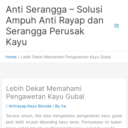
Skip
Anti Serangga – Solusi
to
content
Ampuh Anti Rayap dan
Serangga Perusak
Kayu
Home
Lebih Dekat Memahami Pengawetan Kayu Gubal
Lebih Dekat Memahami
Pengawetan Kayu Gubal
/
Antirayap Kayu Biocide
/ By
Ira
Secara umum, kita bisa mengatakan pengawetan kayu gubal
jauh lebih krusial dibanding kayu teras. Pernyataan ini bukan