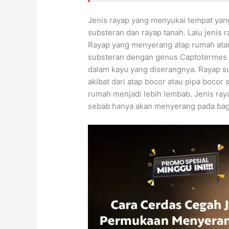
Jenis rayap yang menyukai tempat yan
substeran dan rayap tanah. Lalu jeni
Rayap yang menyerang atap rumah atau 
substeran dengan genus Captotermes s
dalam kayu yang diserangnya. Rayap s
akibat dari atap bocor atau pipa bocor
rumah menjadi lebih lembab. Jenis rayap
sebab hanya akan menyerang pada bagi