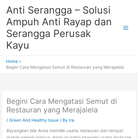
Skip
Anti Serangga – Solusi
to
content
Ampuh Anti Rayap dan
Serangga Perusak
Kayu
Home
Begini Cara Mengatasi Semut di Restauran yang Merajalela
Begini Cara Mengatasi Semut di
Restauran yang Merajalela
/
Green And Healthy Issue
/ By
Ira
Bayangkan bila Anda memiliki usaha restauran dan tempat
makan sejenis lainnya. Anda mungkin khawatir usaha Anda tak