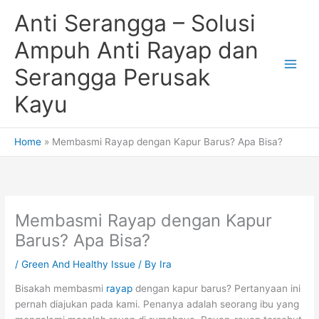
Skip
Anti Serangga – Solusi
to
content
Ampuh Anti Rayap dan
Serangga Perusak
Kayu
Home
Membasmi Rayap dengan Kapur Barus? Apa Bisa?
Membasmi Rayap dengan Kapur
Barus? Apa Bisa?
/
Green And Healthy Issue
/ By
Ira
Bisakah membasmi
rayap
dengan kapur barus? Pertanyaan ini
pernah diajukan pada kami. Penanya adalah seorang ibu yang