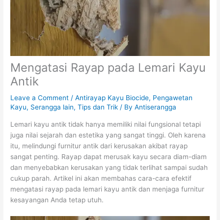
Mengatasi Rayap pada Lemari Kayu
Antik
Leave a Comment
/
Antirayap Kayu Biocide
,
Pengawetan
Kayu
,
Serangga lain
,
Tips dan Trik
/ By
Antiserangga
Lemari kayu antik tidak hanya memiliki nilai fungsional tetapi
juga nilai sejarah dan estetika yang sangat tinggi. Oleh karena
itu, melindungi furnitur antik dari kerusakan akibat rayap
sangat penting. Rayap dapat merusak kayu secara diam-diam
dan menyebabkan kerusakan yang tidak terlihat sampai sudah
cukup parah. Artikel ini akan membahas cara-cara efektif
mengatasi rayap pada lemari kayu antik dan menjaga furnitur
kesayangan Anda tetap utuh.