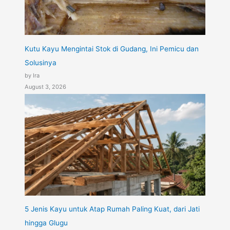
Kutu Kayu Mengintai Stok di Gudang, Ini Pemicu dan
Solusinya
by Ira
August 3, 2026
5 Jenis Kayu untuk Atap Rumah Paling Kuat, dari Jati
hingga Glugu