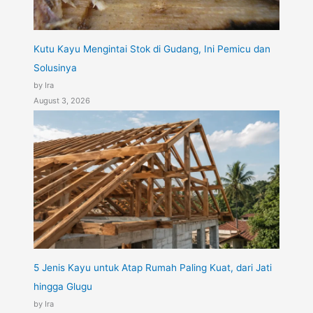
Kutu Kayu Mengintai Stok di Gudang, Ini Pemicu dan
Solusinya
by Ira
August 3, 2026
5 Jenis Kayu untuk Atap Rumah Paling Kuat, dari Jati
hingga Glugu
by Ira