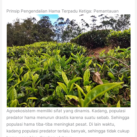
Prinsip Pengendalian Hama Terpadu Ketiga: Pemantauan
Agroekosistem memiliki sifat yang dinamis. Kadang, populasi
predator hama menurun drastis karena suatu sebab. Sehingga
populasi hama tiba-tiba meningkat pesat. Di lain waktu,
kadang populasi predator terlalu banyak, sehingga tidak cukup