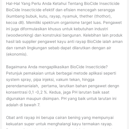
Hal-Hal Yang Perlu Anda Ketahui Tentang BioCide Insecticide
BioCide Insecticide efektif dan efisien mencegah serangga
(kumbang bubuk, kutu, rayap, nyamuk, thether (thothor),
kecoa dll). Memiliki spektrum organisme target luas. Pengawet
ini juga diformulasikan khusus untuk kebutuhan industri
(woodworking) dan konstruksi bangunan. Kelebihan lain produk
hasil lab supplier pengawet kayu anti rayap BioCide ialah aman
dan ramah lingkungan sebab dapat dilarutkan dengan air
(ekonomis).
Bagaimana Anda mengaplikasikan BioCide Insecticide?
Petunjuk pemakaian untuk berbagai metode aplikasi seperti
system spray, pipa injeksi, vakum tekan, hingga
perendamanialah, pertama, larutkan bahan pengawet dengn
konsentrasi 0,1 -0,2 %. Kedua, jaga PH larutan baik saat
digunakan maupun disimpan. PH yang baik untuk larutan ini
adalah di bawah 7.
Obat anti rayap ini berupa cairan bening yang mempunyai
kekuatan super untuk menghalangi kayu termakan rayap.