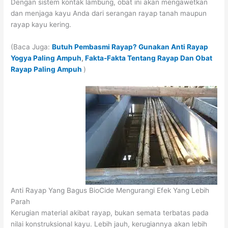
Dengan sistem kontak lambung, obat ini akan mengawetkan
dan menjaga kayu Anda dari serangan rayap tanah maupun
rayap kayu kering.
(Baca Juga:
Butuh Pembasmi Rayap? Gunakan Anti Rayap
Yogya Paling Ampuh
,
Fakta-Fakta Tentang Rayap Dan Obat
Rayap Paling Ampuh
)
Anti Rayap Yang Bagus BioCide Mengurangi Efek Yang Lebih
Parah
Kerugian material akibat rayap, bukan semata terbatas pada
nilai konstruksional kayu. Lebih jauh, kerugiannya akan lebih