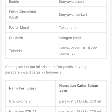
Endrin
Senyawa arsen
Etilen Dibromidal
Senyawa merkuri
(EDB)
Fosfor Merah
Toxaphene
Strikhnin
Halogen fenol
Heksaklorida (HCH) dan
Telodrin
isomernya
Sedangkan berikut ini adalah daftar pestisida yang
peredarannya dibatasi di Indonesia:
Nama dan Kadar Bahan
Nama Formulasi
Aktif
Gramoxone S
parakuat diklorida: 276 g/l
Herbatop 276 AS
parakuat diklorida: 276 g/l