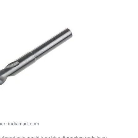
er: indiamart.com
ubangi baja meski juga bisa digunakan pada kayu