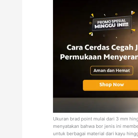
Ukuran brad point mulai dari 3 mm hin
menyatakan bahwa bor jenis ini memberi
untuk berbagai material dari kayu hingg