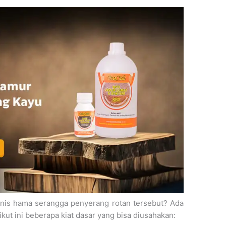
enis hama serangga penyerang rotan tersebut? Ada
ikut ini beberapa kiat dasar yang bisa diusahakan: