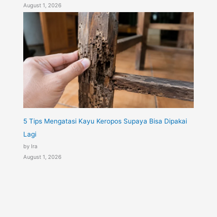
August 1, 2026
5 Tips Mengatasi Kayu Keropos Supaya Bisa Dipakai
Lagi
by Ira
August 1, 2026