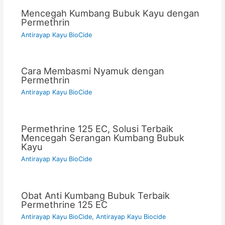
Mencegah Kumbang Bubuk Kayu dengan
Permethrin
Antirayap Kayu BioCide
Cara Membasmi Nyamuk dengan
Permethrin
Antirayap Kayu BioCide
Permethrine 125 EC, Solusi Terbaik
Mencegah Serangan Kumbang Bubuk
Kayu
Antirayap Kayu BioCide
Obat Anti Kumbang Bubuk Terbaik
Permethrine 125 EC
Antirayap Kayu BioCide
,
Antirayap Kayu Biocide