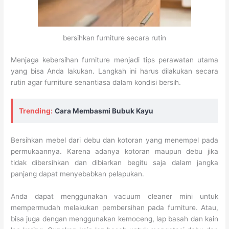
bersihkan furniture secara rutin
Menjaga kebersihan furniture menjadi tips perawatan utama
yang bisa Anda lakukan. Langkah ini harus dilakukan secara
rutin agar furniture senantiasa dalam kondisi bersih.
Trending:
Cara Membasmi Bubuk Kayu
Bersihkan mebel dari debu dan kotoran yang menempel pada
permukaannya. Karena adanya kotoran maupun debu jika
tidak dibersihkan dan dibiarkan begitu saja dalam jangka
panjang dapat menyebabkan pelapukan.
Anda dapat menggunakan vacuum cleaner mini untuk
mempermudah melakukan pembersihan pada furniture. Atau,
bisa juga dengan menggunakan kemoceng, lap basah dan kain