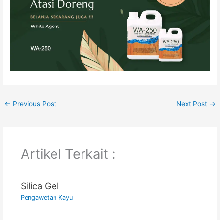
←
Previous Post
Next Post
→
Artikel Terkait :
Silica Gel
Pengawetan Kayu