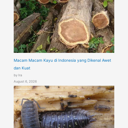
Macam Macam Kayu di Indonesia yang Dikenal Awet
dan Kuat
by Ira
August 6, 2026