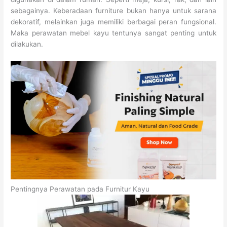
sebagainya. Keberadaan furniture bukan hanya untuk sarana
dekoratif, melainkan juga memiliki berbagai peran fungsional.
Maka perawatan mebel kayu tentunya sangat penting untuk
dilakukan.
Pentingnya Perawatan pada Furnitur Kayu