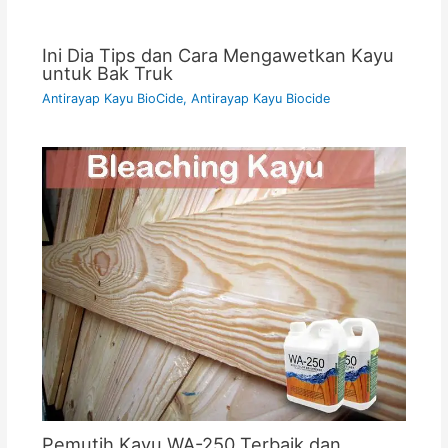
Ini Dia Tips dan Cara Mengawetkan Kayu
untuk Bak Truk
Antirayap Kayu BioCide
,
Antirayap Kayu Biocide
Pemutih Kayu WA-250 Terbaik dan