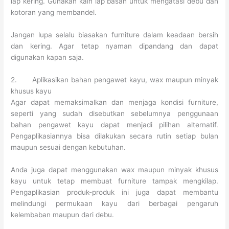
lap kering. Gunakan kain lap basah untuk mengatasi debu dan
kotoran yang membandel.
Jangan lupa selalu biasakan furniture dalam keadaan bersih
dan kering. Agar tetap nyaman dipandang dan dapat
digunakan kapan saja.
2. Aplikasikan bahan pengawet kayu, wax maupun minyak
khusus kayu
Agar dapat memaksimalkan dan menjaga kondisi furniture,
seperti yang sudah disebutkan sebelumnya penggunaan
bahan pengawet kayu dapat menjadi pilihan alternatif.
Pengaplikasiannya bisa dilakukan secara rutin setiap bulan
maupun sesuai dengan kebutuhan.
Anda juga dapat menggunakan wax maupun minyak khusus
kayu untuk tetap membuat furniture tampak mengkilap.
Pengaplikasian produk-produk ini juga dapat membantu
melindungi permukaan kayu dari berbagai pengaruh
kelembaban maupun dari debu.