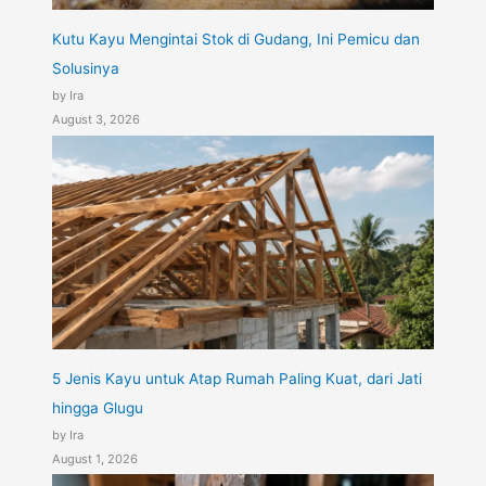
Kutu Kayu Mengintai Stok di Gudang, Ini Pemicu dan
Solusinya
by Ira
August 3, 2026
5 Jenis Kayu untuk Atap Rumah Paling Kuat, dari Jati
hingga Glugu
by Ira
August 1, 2026