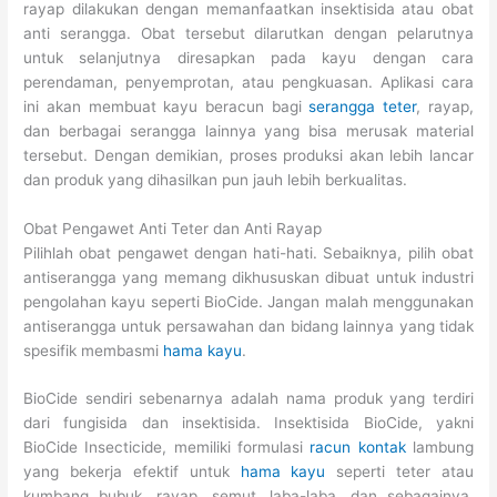
rayap dilakukan dengan memanfaatkan insektisida atau obat
anti serangga. Obat tersebut dilarutkan dengan pelarutnya
untuk selanjutnya diresapkan pada kayu dengan cara
perendaman, penyemprotan, atau pengkuasan. Aplikasi cara
ini akan membuat kayu beracun bagi
serangga teter
, rayap,
dan berbagai serangga lainnya yang bisa merusak material
tersebut. Dengan demikian, proses produksi akan lebih lancar
dan produk yang dihasilkan pun jauh lebih berkualitas.
Obat Pengawet Anti Teter dan Anti Rayap
Pilihlah obat pengawet dengan hati-hati. Sebaiknya, pilih obat
antiserangga yang memang dikhususkan dibuat untuk industri
pengolahan kayu seperti BioCide. Jangan malah menggunakan
antiserangga untuk persawahan dan bidang lainnya yang tidak
spesifik membasmi
hama kayu
.
BioCide sendiri sebenarnya adalah nama produk yang terdiri
dari fungisida dan insektisida. Insektisida BioCide, yakni
BioCide Insecticide, memiliki formulasi
racun kontak
lambung
yang bekerja efektif untuk
hama kayu
seperti teter atau
kumbang bubuk, rayap, semut, laba-laba, dan sebagainya.