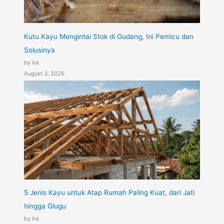
Kutu Kayu Mengintai Stok di Gudang, Ini Pemicu dan
Solusinya
by Ira
August 3, 2026
5 Jenis Kayu untuk Atap Rumah Paling Kuat, dari Jati
hingga Glugu
by Ira