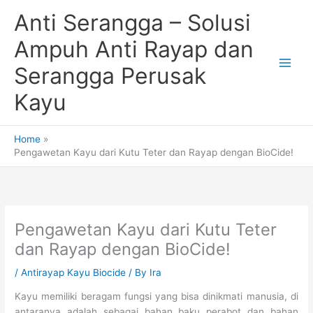
Skip
Anti Serangga – Solusi
to
content
Ampuh Anti Rayap dan
Serangga Perusak
Kayu
Home
Pengawetan Kayu dari Kutu Teter dan Rayap dengan BioCide!
Pengawetan Kayu dari Kutu Teter
dan Rayap dengan BioCide!
/
Antirayap Kayu Biocide
/ By
Ira
Kayu memiliki beragam fungsi yang bisa dinikmati manusia, di
antaranya adalah sebagai bahan baku perabot dan bahan