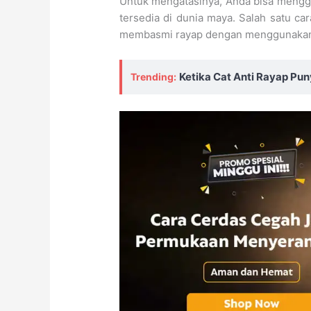
Untuk mengatasinya, Anda bisa mengg
tersedia di dunia maya. Salah satu ca
membasmi rayap dengan menggunakan 
Ketika Cat Anti Rayap Pu
Trending: